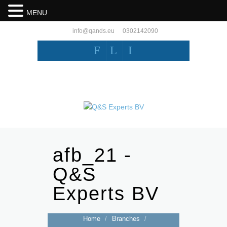
MENU
info@qands.eu
0302142090
F
L
I
afb_21 -
Q&S
Experts BV
Home
/
Branches
/