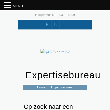
MENU
info@qands.eu
0302142090
F
L
I
Expertisebureau
Home
/
Expertisebureau
Op zoek naar een