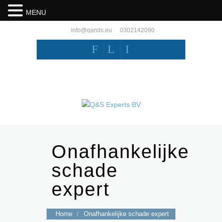
MENU
info@qands.eu
0302142090
F
L
I
Onafhankelijke
schade
expert
Home
/
Onafhankelijke schade expert